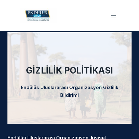
Skip
to
content
GİZLİLİK POLİTİKASI
Endülüs Uluslararası Organizasyon Gizlilik
Bildirimi
Endülüs Uluslararası Organizasyon, kişisel